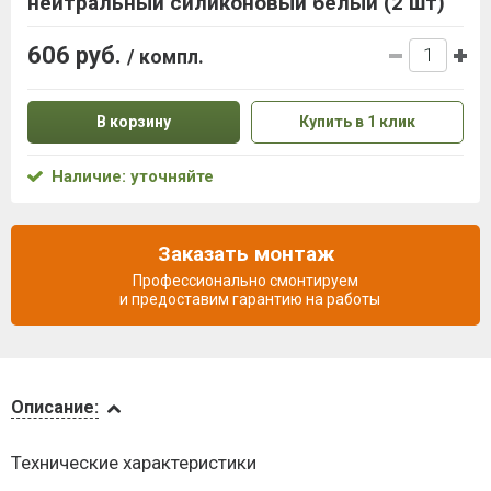
нейтральный силиконовый белый (2 шт)
606 руб.
/ компл.
В корзину
Купить в 1 клик
Наличие: уточняйте
Заказать монтаж
Профессионально смонтируем
и предоставим гарантию на работы
Описание
Описание:
Доставка
Технические характеристики
и оплата