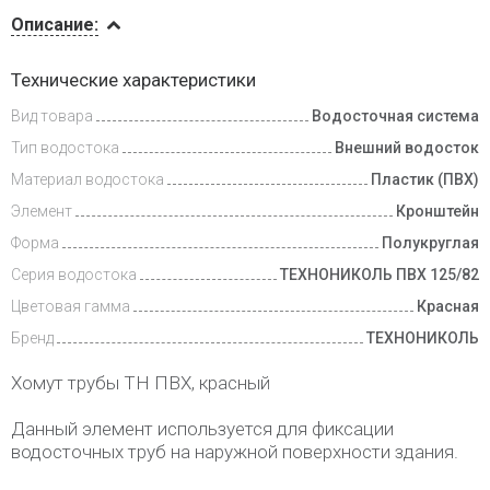
Описание
Описание:
Инструкции
Технические характеристики
Вид товара
Водосточная система
Доставка
и оплата
Тип водостока
Внешний водосток
Материал водостока
Пластик (ПВХ)
Элемент
Кронштейн
Форма
Полукруглая
Серия водостока
ТЕХНОНИКОЛЬ ПВХ 125/82
Цветовая гамма
Красная
Бренд
ТЕХНОНИКОЛЬ
Хомут трубы ТН ПВХ, красный
Данный элемент используется для фиксации
водосточных труб на наружной поверхности здания.