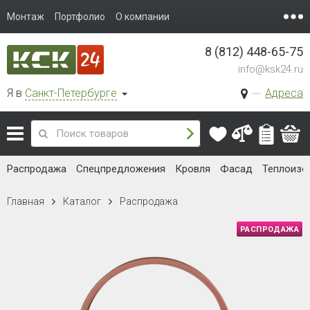
Монтаж
Портфолио
О компании
8 (812) 448-65-75
info@ksk24.ru
Я в
Санкт-Петербурге
Адреса
Распродажа
Спецпредложения
Кровля
Фасад
Теплоизо
Главная
Каталог
Распродажа
РАСПРОДАЖА