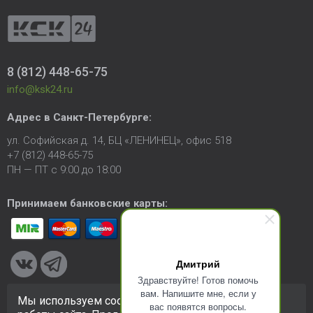
8 (812) 448-65-75
info@ksk24.ru
Адрес в
Санкт-Петербурге
:
ул. Софийская д. 14, БЦ «ЛЕНИНЕЦ», офис 518
+7 (812) 448-65-75
ПН — ПТ с 9:00 до 18:00
Принимаем банковские карты:
Дмитрий
Здравствуйте! Готов помочь
вам. Напишите мне, если у
Мы используем cookie-файлы для улучшения
вас появятся вопросы.
© 2005-2026 ООО «КСК». Сайт
https://ksk24.ru
создан