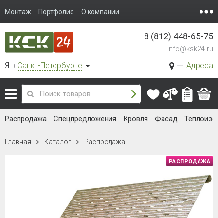
Монтаж
Портфолио
О компании
8 (812) 448-65-75
info@ksk24.ru
Я в
Санкт-Петербурге
Адреса
Распродажа
Спецпредложения
Кровля
Фасад
Теплоизо
Главная
Каталог
Распродажа
РАСПРОДАЖА