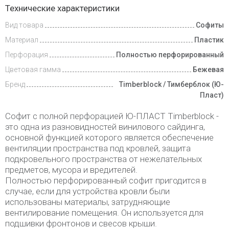
Видеообзоры
Технические характеристики
Вид товара
Софиты
Доставка
и оплата
Материал
Пластик
Перфорация
Полностью перфорированный
Цветовая гамма
Бежевая
Бренд
Timberblock / Тимберблок (Ю-
Пласт)
Софит с полной перфорацией Ю-ПЛАСТ Timberblock -
это одна из разновидностей винилового сайдинга,
основной функцией которого является обеспечение
вентиляции пространства под кровлей, защита
подкровельногo пространства от нежелательных
предметов, мусора и вредителей.
Полностью перфорированный софит пригодится в
случае, если для устройства кровли были
использованы материалы, затрудняющие
вентилирование помещения. Он используется для
подшивки фронтонов и свесов крыши.