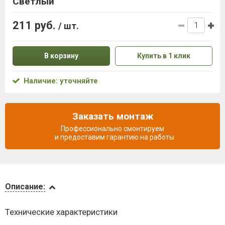
Светлый
211 руб.
/ шт.
В корзину
Купить в 1 клик
Наличие: уточняйте
Заказать монтаж
Профессионально смонтируем
и предоставим гарантию на работы
Описание
Описание:
Доставка
Технические характеристики
и оплата