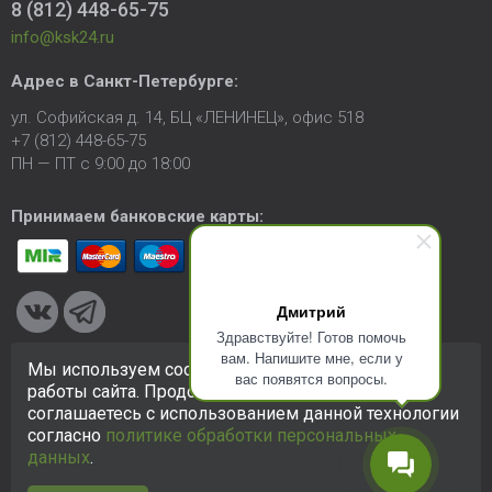
8 (812) 448-65-75
info@ksk24.ru
Адрес в
Санкт-Петербурге
:
ул. Софийская д. 14, БЦ «ЛЕНИНЕЦ», офис 518
+7 (812) 448-65-75
ПН — ПТ с 9:00 до 18:00
Принимаем банковские карты:
Дмитрий
Здравствуйте! Готов помочь
вам. Напишите мне, если у
Мы используем cookie-файлы для улучшения
вас появятся вопросы.
© 2005-2026 ООО «КСК». Сайт
https://ksk24.ru
создан
работы сайта. Продолжая использовать сайт, вы
исключительно в информационных целях и любая информация
соглашаетесь с использованием данной технологии
на сайте не является публичной офертой.
Политика в
согласно
политике обработки персональных
отношении персональных данных
данных
.