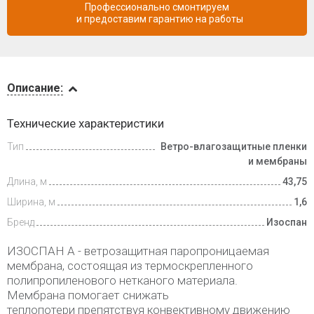
Профессионально смонтируем
и предоставим гарантию на работы
Описание
Описание:
Доставка
Технические характеристики
и оплата
Тип
Ветро-влагозащитные пленки
и мембраны
Длина, м
43,75
Ширина, м
1,6
Бренд
Изоспан
ИЗОСПАН А - ветрозащитная паропроницаемая
мембрана, состоящая из термоскрепленного
полипропиленового нетканого материала.
Мембрана помогает снижать
теплопотери препятствуя конвективному движению