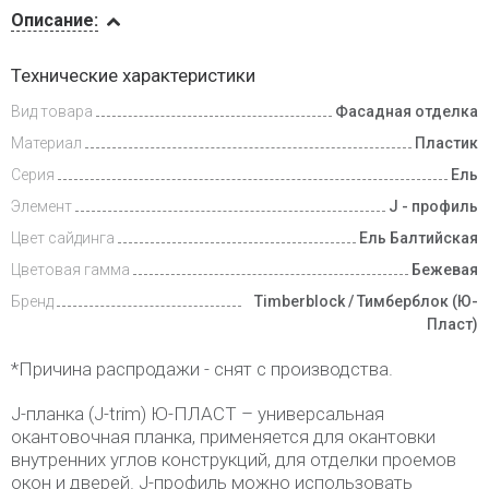
Описание
Описание:
Доставка
Технические характеристики
и оплата
Вид товара
Фасадная отделка
Материал
Пластик
Серия
Ель
Элемент
J - профиль
Цвет сайдинга
Ель Балтийская
Цветовая гамма
Бежевая
Бренд
Timberblock / Тимберблок (Ю-
Пласт)
*Причина распродажи - снят с производства.
J-планка (J-trim) Ю-ПЛАСТ – универсальная
окантовочная планка, применяется для окантовки
внутренних углов конструкций, для отделки проемов
окон и дверей. J-профиль можно использовать