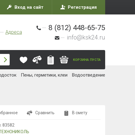
Вход на сайт
Регистрация
8 (812) 448-65-75
Адреса
info@ksk24.ru
КОРЗИНА ПУСТА
одосток
Пены, герметики, клеи
Водоотведение
збранное
Сравнить
В смету
л:
83582
ТЕХНОНИКОЛЬ