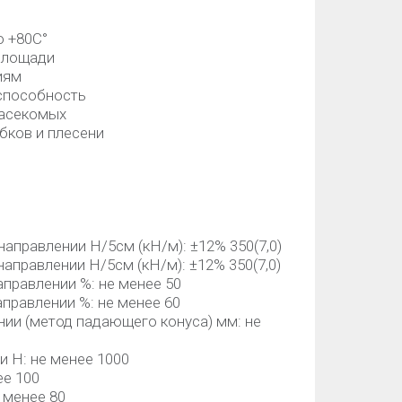
о +80С°
площади
иям
способность
насекомых
бков и плесени
аправлении Н/5см (кН/м): ±12% 350(7,0)
аправлении Н/5см (кН/м): ±12% 350(7,0)
правлении %: не менее 50
правлении %: не менее 60
ии (метод падающего конуса) мм: не
 Н: не менее 1000
ее 100
 менее 80