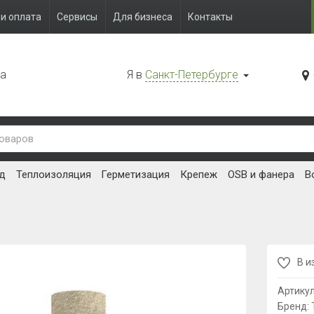
и оплата
Сервисы
Для бизнеса
Контакты
да
Я в
Санкт-Петербурге
д
Теплоизоляция
Герметизация
Крепеж
OSB и фанера
В
В и
Артику
Бренд: