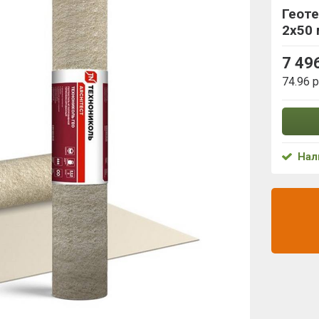
Геот
2х50 
7 49
74.96 
Нал