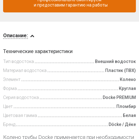
и предоставим гарантию на работы
Описание
Описание:
Доставка
Технические характеристики
и оплата
Тип водостока
Внешний водосток
Материал водостока
Пластик (ПВХ)
Элемент
Колено
Форма
Круглая
Серия водостока
Docke PREMIUM
Цвет
Пломбир
Цветовая гамма
Белая
Бренд
Döcke / Дёке
Колено трубы Docke применяется при необходимости