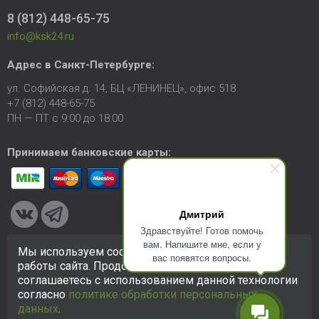
8 (812) 448-65-75
info@ksk24.ru
Адрес в
Санкт-Петербурге
:
ул. Софийская д. 14, БЦ «ЛЕНИНЕЦ», офис 518
+7 (812) 448-65-75
ПН — ПТ с 9:00 до 18:00
Принимаем банковские карты:
Дмитрий
Здравствуйте! Готов помочь
вам. Напишите мне, если у
Мы используем cookie-файлы для улучшения
вас появятся вопросы.
© 2005-2026 ООО «КСК». Сайт
https://ksk24.ru
создан
работы сайта. Продолжая использовать сайт, вы
исключительно в информационных целях и любая информация
соглашаетесь с использованием данной технологии
на сайте не является публичной офертой.
Политика в
согласно
политике обработки персональных
отношении персональных данных
данных
.