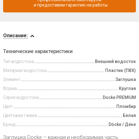
и предоставим гарантию на работы
Описание
Описание:
Доставка
Технические характеристики
и оплата
Тип водостока
Внешний водосток
Материал водостока
Пластик (ПВХ)
Элемент
Заглушка
Форма
Круглая
Серия водостока
Docke PREMIUM
Цвет
Пломбир
Цветовая гамма
Белая
Бренд
Döcke / Дёке
Заглушка Docke – важная и необходимая часть