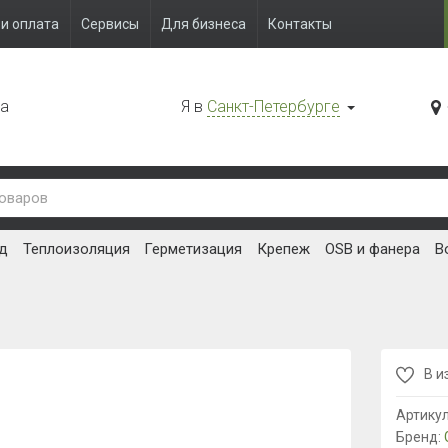
и оплата
Сервисы
Для бизнеса
Контакты
да
Я в
Санкт-Петербурге
д
Теплоизоляция
Герметизация
Крепеж
OSB и фанера
В
В и
Артику
Бренд: