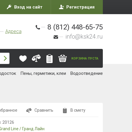
Вход на сайт
Регистрация
8 (812) 448-65-75
Адреса
info@ksk24.ru
КОРЗИНА ПУСТА
одосток
Пены, герметики, клеи
Водоотведение
збранное
Сравнить
В смету
л:
20126
Grand Line / Гранд Лайн