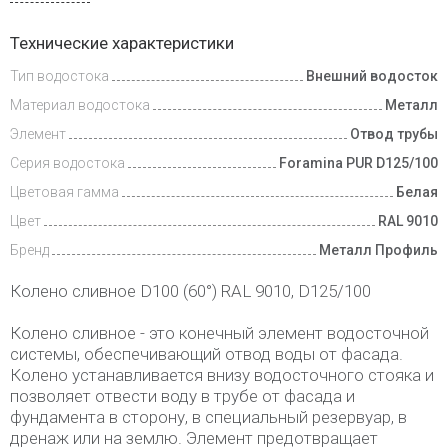
Доставка
Технические характеристики
и оплата
Тип водостока
Внешний водосток
Материал водостока
Металл
Элемент
Отвод трубы
Серия водостока
Foramina PUR D125/100
Цветовая гамма
Белая
Цвет
RAL 9010
Бренд
Металл Профиль
Колено сливное D100 (60°) RAL 9010, D125/100
Колено сливное - это конечный элемент водосточной
системы, обеспечивающий отвод воды от фасада.
Колено устанавливается внизу водосточного стояка и
позволяет отвести воду в трубе от фасада и
фундамента в сторону, в специальный резервуар, в
дренаж или на землю. Элемент предотвращает