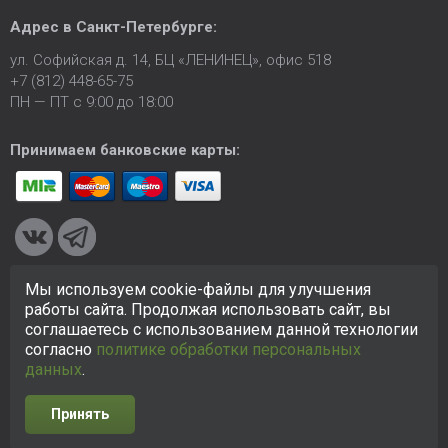
Адрес в
Санкт-Петербурге
:
ул. Софийская д. 14, БЦ «ЛЕНИНЕЦ», офис 518
+7 (812) 448-65-75
ПН — ПТ с 9:00 до 18:00
Принимаем банковские карты:
Мы используем cookie-файлы для улучшения
© 2005-2026 ООО «КСК». Сайт
https://ksk24.ru
создан
работы сайта. Продолжая использовать сайт, вы
исключительно в информационных целях и любая информация
соглашаетесь с использованием данной технологии
на сайте не является публичной офертой.
Политика в
согласно
политике обработки персональных
отношении персональных данных
данных
.
Принять
Разработка сайта