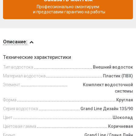
Профессионально смонтируем
и предоставим гарантию на работы
Описание
Описание:
Доставка
Технические характеристики
и оплата
Тип водостока
Внешний водосток
Материал водостока
Пластик (ПВХ)
Элемент
Комплект водосточной
системы
Форма
Круглая
Серия водостока
Grand Line Дизайн 135/90
Цвет
Шоколад
Цветовая гамма
Коричневая
Бренд
Grand Line / Гранд Лайн