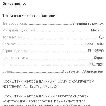
Описание:
Доставка
Технические характеристики
и оплата
Тип водостока
Внешний водосток
Материал водостока
Металл
Толщина, мм
0,5
Элемент
Кронштейн
Серия водостока
PU 125/90
Цветовая гамма
Серая
Цвет
RAL 7024
Бренд
Aquasystem / Аквасистем
Кронштейн желоба длинный 160мм с комплектом
крепления PU, 125/90 RAL7024
Кронштейн желоба длинный является силовой
конструкцией водостоков и применяется для