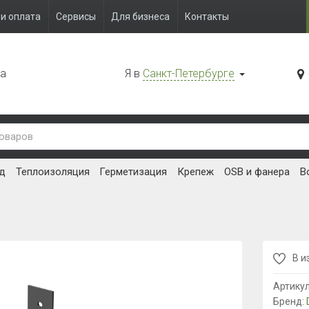
и оплата
Сервисы
Для бизнеса
Контакты
да
Я в
Санкт-Петербурге
д
Теплоизоляция
Герметизация
Крепеж
OSB и фанера
В
В и
Артику
Бренд: