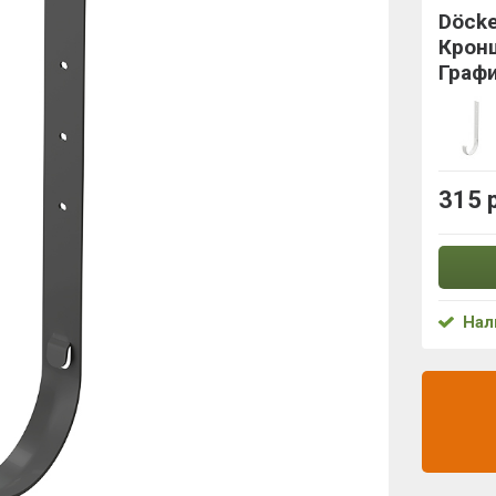
Döck
Крон
Граф
315 
Нал