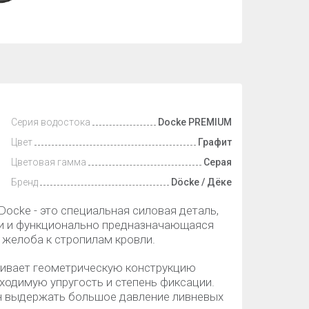
Серия водостока
Docke PREMIUM
Цвет
Графит
Цветовая гамма
Серая
Бренд
Döcke / Дёке
осke - это специальная силовая деталь,
и и функционально предназначающаяся
 желоба к стропилам кровли.
ивает геометрическую конструкцию
ходимую упругость и степень фиксации.
ен выдержать большое давление ливневых