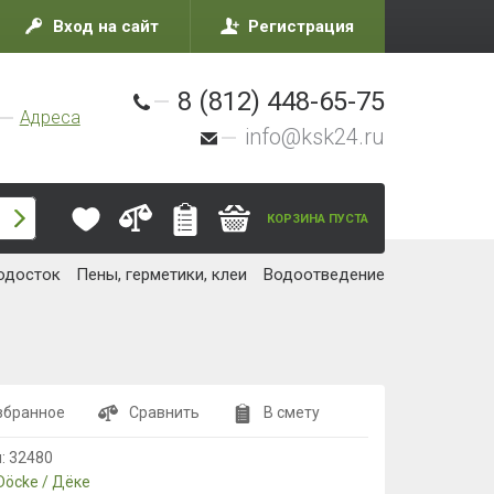
Вход на сайт
Регистрация
8 (812) 448-65-75
Адреса
info@ksk24.ru
КОРЗИНА ПУСТА
одосток
Пены, герметики, клеи
Водоотведение
збранное
Сравнить
В смету
л:
32480
Döcke / Дёке