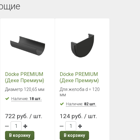
ющие
Döcke PREMIUM
Döcke PREMIUM
(Деке Премиум)
(Деке Премиум)
Желоб 3000 мм
Заглушка желоба
Диаметр 120,65 мм
Для желоба d = 120
Графит
Графит
мм
Наличие:
18 шт.
Наличие:
82 шт.
722 руб. / шт.
124 руб. / шт.
В корзину
В корзину