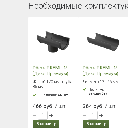
Необходимые комплекту
Döcke PREMIUM
Döcke PREMIUM
(Деке Премиум)
(Деке Премиум)
Воронка Графит
Желоб 1500 мм
Желоб 120 мм, труба
Диаметр 120,65 мм
Графит
86 мм
Наличие:
Уточняйте
В наличии:
46 шт.
466 руб. / шт.
384 руб. / шт.
В корзину
В корзину