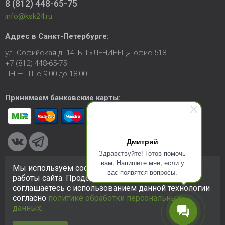
8 (812) 448-65-75
info@ksk24.ru
Адрес в
Санкт-Петербурге
:
ул. Софийская д. 14, БЦ «ЛЕНИНЕЦ», офис 518
+7 (812) 448-65-75
ПН — ПТ с 9:00 до 18:00
Принимаем банковские карты:
Дмитрий
Здравствуйте! Готов помочь
вам. Напишите мне, если у
Мы используем cookie-файлы для улучшения
вас появятся вопросы.
© 2005-2026 ООО «КСК». Сайт
https://ksk24.ru
создан
работы сайта. Продолжая использовать сайт, вы
исключительно в информационных целях и любая информация
соглашаетесь с использованием данной технологии
на сайте не является публичной офертой.
Политика в
согласно
политике обработки персональных
отношении персональных данных
данных
.