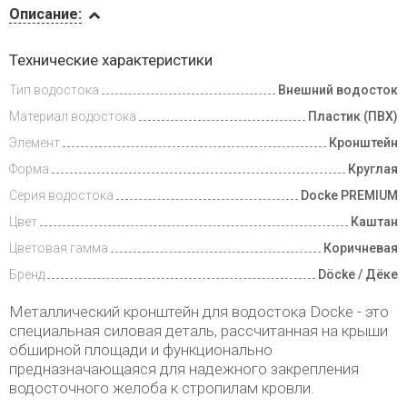
Описание:
Доставка
Технические характеристики
и оплата
Тип водостока
Внешний водосток
Материал водостока
Пластик (ПВХ)
Элемент
Кронштейн
Форма
Круглая
Серия водостока
Docke PREMIUM
Цвет
Каштан
Цветовая гамма
Коричневая
Бренд
Döcke / Дёке
Металлический кронштейн для водостока Dосke - это
специальная силовая деталь, рассчитанная на крыши
обширной площади и функционально
предназначающаяся для надежного закрепления
водосточного желоба к стропилам кровли.