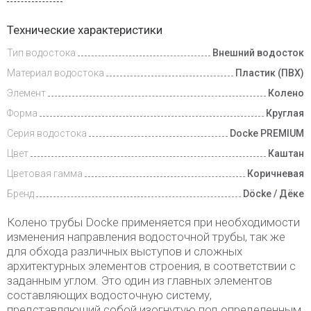
Доставка
Технические характеристики
и оплата
Тип водостока
Внешний водосток
Материал водостока
Пластик (ПВХ)
Элемент
Колено
Форма
Круглая
Серия водостока
Docke PREMIUM
Цвет
Каштан
Цветовая гамма
Коричневая
Бренд
Döcke / Дёке
Колено трубы Docke применяется при необходимости
изменения направления водосточной трубы, так же
для обхода различных выступов и сложных
архитектурных элементов строения, в соответствии с
заданным углом. Это один из главных элементов
составляющих водосточную систему,
представляющий собой изогнутую под определенным