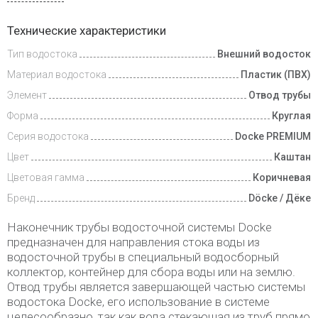
Доставка
Технические характеристики
и оплата
Тип водостока
Внешний водосток
Материал водостока
Пластик (ПВХ)
Элемент
Отвод трубы
Форма
Круглая
Серия водостока
Docke PREMIUM
Цвет
Каштан
Цветовая гамма
Коричневая
Бренд
Döcke / Дёке
Наконечник трубы водосточной системы Docke
предназначен для направления стока воды из
водосточной трубы в специальный водосборный
коллектор, контейнер для сбора воды или на землю.
Отвод трубы является завершающей частью системы
водостока Docke, его использование в системе
целесообразно, так как вода стекающая из труб прямо