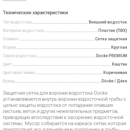
Доставка
Технические характеристики
и оплата
Тип водостока
Внешний водосток
Материал водостока
Пластик (ПВХ)
Элемент
Сетка защитная
Форма
Круглая
Серия водостока
Docke PREMIUM
Цвет
Каштан
Цветовая гамма
Коричневая
Бренд
Döcke / Дёке
Защитная сетка для воронки водостока Docke
устанавливается внутрь воронки водосточной трубы с
целью защиты водостока от попадания опавших
листьев, веток и других нежелательных предметов,
приводящих впоследствии к засорению водосточной
системы. Мусор собирается на каркасе сетки, которая
препятствует его дальнейшему попаданию в трубы