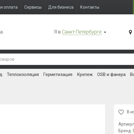
и оплата
Сервисы
Для бизнеса
Контакты
да
Я в
Санкт-Петербурге
д
Теплоизоляция
Герметизация
Крепеж
OSB и фанера
В
В и
Артику
Бренд: