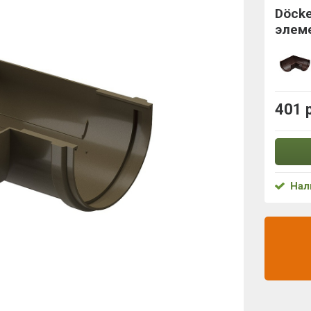
Döck
элем
401 
Нал