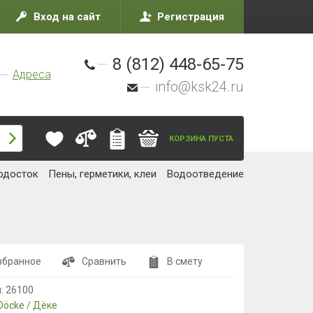
Вход на сайт
Регистрация
8 (812) 448-65-75
Адреса
info@ksk24.ru
КОРЗИНА ПУСТА
одосток
Пены, герметики, клеи
Водоотведение
збранное
Сравнить
В смету
л:
26100
Döcke / Дёке