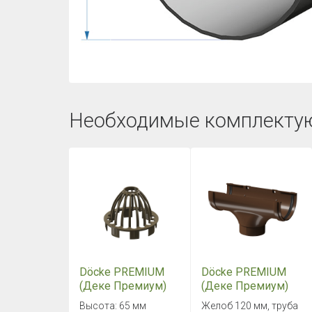
Необходимые комплекту
Döcke PREMIUM
Döcke PREMIUM
(Деке Премиум)
(Деке Премиум)
Сетка защитная
Воронка Каштан
Высота: 65 мм
Желоб 120 мм, труба