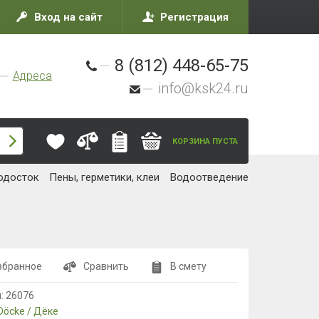
Вход на сайт
Регистрация
8 (812) 448-65-75
Адреса
info@ksk24.ru
КОРЗИНА ПУСТА
одосток
Пены, герметики, клеи
Водоотведение
збранное
Сравнить
В смету
л:
26076
Döcke / Дёке