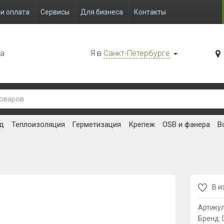
и оплата
Сервисы
Для бизнеса
Контакты
да
Я в
Санкт-Петербурге
д
Теплоизоляция
Герметизация
Крепеж
OSB и фанера
В
В и
Артику
Бренд: