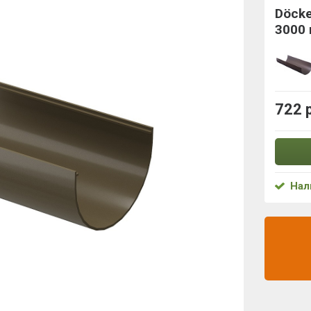
Döck
3000
722 
Нал