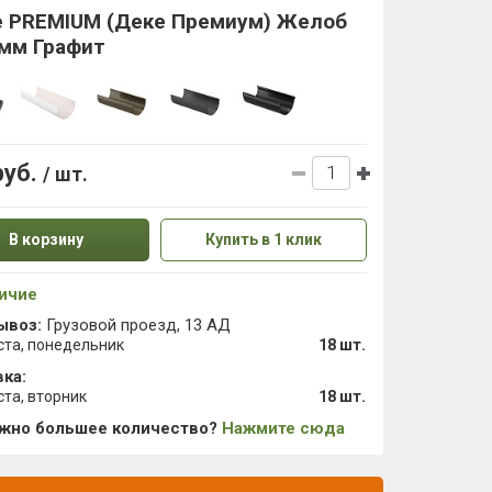
e PREMIUM (Деке Премиум) Желоб
 мм Графит
руб.
/ шт.
В корзину
Купить в 1 клик
ичие
ывоз:
Грузовой проезд, 13 АД
ста, понедельник
18 шт.
ка:
ста, вторник
18 шт.
ужно большее количество?
Нажмите сюда