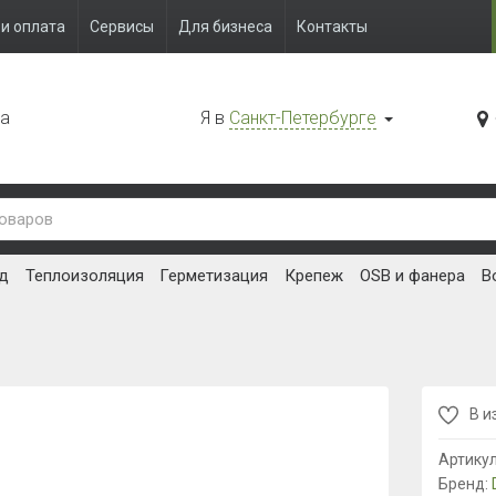
и оплата
Сервисы
Для бизнеса
Контакты
да
Я в
Санкт-Петербурге
д
Теплоизоляция
Герметизация
Крепеж
OSB и фанера
В
В и
Артику
Бренд: