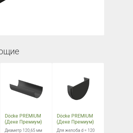
ющие
Döcke PREMIUM
Döcke PREMIUM
(Деке Премиум)
(Деке Премиум)
Желоб 3000 мм
Заглушка желоба
Диаметр 120,65 мм
Для желоба d = 120