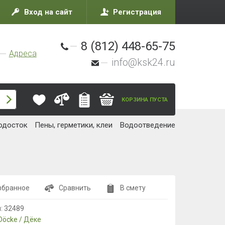
Вход на сайт
Регистрация
8 (812) 448-65-75
Адреса
info@ksk24.ru
КОРЗИНА ПУСТА
одосток
Пены, герметики, клеи
Водоотведение
збранное
Сравнить
В смету
л:
32489
Döcke / Дёке