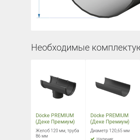
Необходимые комплекту
Döcke PREMIUM
Döcke PREMIUM
(Деке Премиум)
(Деке Премиум)
Воронка Графит
Желоб 1500 мм
Желоб 120 мм, труба
Диаметр 120,65 мм
Графит
86 мм
Наличие: