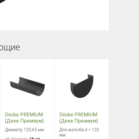
ющие
Döcke PREMIUM
Döcke PREMIUM
(Деке Премиум)
(Деке Премиум)
Желоб 3000 мм
Заглушка желоба
Диаметр 120,65 мм
Для желоба d = 120
Графит
Графит
мм
Наличие:
18 шт.