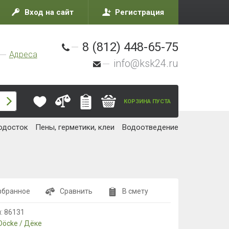
Вход на сайт
Регистрация
8 (812) 448-65-75
Адреса
info@ksk24.ru
КОРЗИНА ПУСТА
одосток
Пены, герметики, клеи
Водоотведение
збранное
Сравнить
В смету
л:
86131
Döcke / Дёке