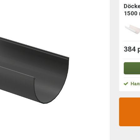
Döck
1500
384 
Нал