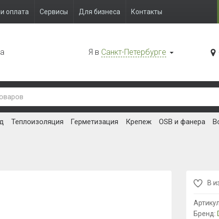
и оплата
Сервисы
Для бизнеса
Контакты
да
Я в
Санкт-Петербурге
д
Теплоизоляция
Герметизация
Крепеж
OSB и фанера
В
В и
Артику
Бренд: