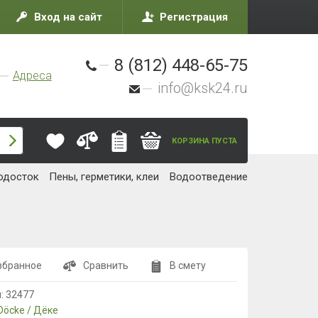
Вход на сайт
Регистрация
8 (812) 448-65-75
Адреса
info@ksk24.ru
КОРЗИНА ПУСТА
одосток
Пены, герметики, клеи
Водоотведение
збранное
Сравнить
В смету
л:
32477
Döcke / Дёке