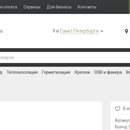
и оплата
Сервисы
Для бизнеса
Контакты
да
Я в
Санкт-Петербурге
д
Теплоизоляция
Герметизация
Крепеж
OSB и фанера
В
В и
Артику
Бренд: