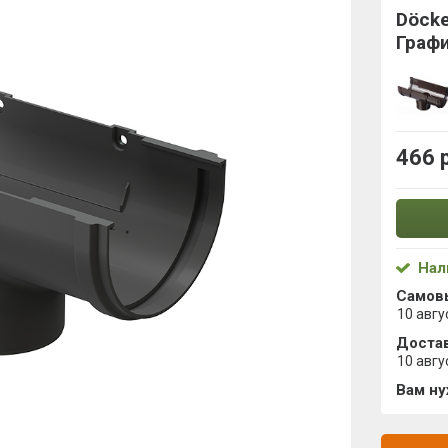
Döck
Граф
466 
Нал
Самов
10 авгу
Достав
10 авгу
Вам н