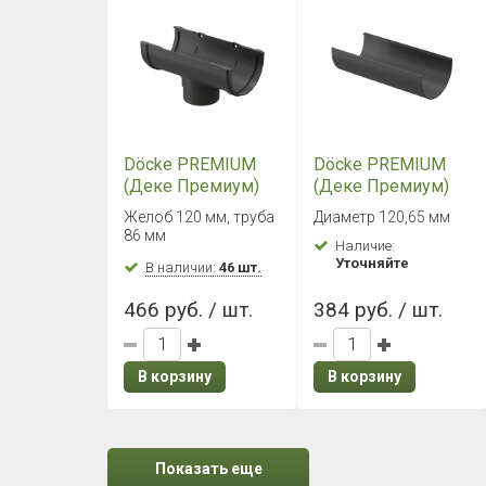
Döcke PREMIUM
Döcke PREMIUM
(Деке Премиум)
(Деке Премиум)
Воронка Графит
Желоб 1500 мм
Желоб 120 мм, труба
Диаметр 120,65 мм
Графит
86 мм
Наличие:
Уточняйте
В наличии:
46 шт.
466 руб. / шт.
384 руб. / шт.
В корзину
В корзину
Показать еще