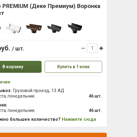
e PREMIUM (Деке Премиум) Воронка
ит
руб.
/ шт.
В корзину
Купить в 1 клик
ичие
ывоз:
Грузовой проезд, 13 АД
ста, понедельник
46 шт.
ка:
ста, понедельник
46 шт.
ужно большее количество?
Нажмите сюда