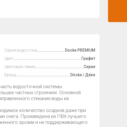
Серия водостока
Docke PREMIUM
Цвет
Графит
Цветовая гамма
Серая
Бренд
Döcke / Дёке
часть водосточной системы
ольших частных строениях. Основной
аправленного стекания воды из
ходимое количество осадков даже при
ии снега. Произведена из ПВХ лучшего
ерженного эрозии и не поддерживающего