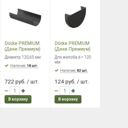
Döcke PREMIUM
Döcke PREMIUM
(Деке Премиум)
(Деке Премиум)
Желоб 3000 мм
Заглушка желоба
Диаметр 120,65 мм
Для желоба d = 120
Графит
Графит
мм
Наличие:
18 шт.
Наличие:
82 шт.
722 руб. / шт.
124 руб. / шт.
В корзину
В корзину