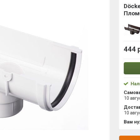
Döck
Плом
444 
Нал
Самов
10 авгу
Достав
10 авгу
Вам н