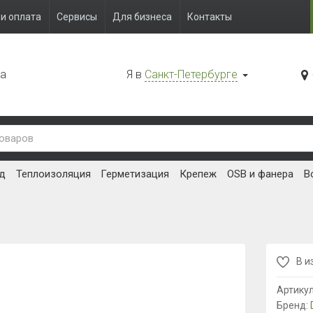
и оплата
Сервисы
Для бизнеса
Контакты
да
Я в
Санкт-Петербурге
д
Теплоизоляция
Герметизация
Крепеж
OSB и фанера
В
В и
Артику
Бренд: