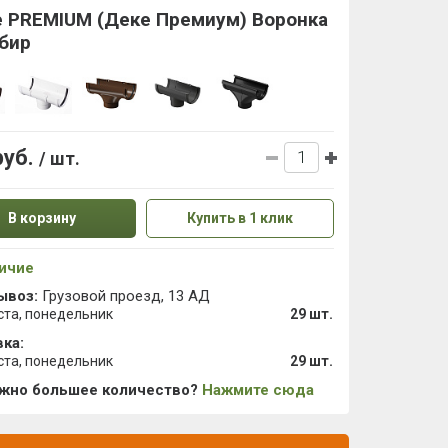
e PREMIUM (Деке Премиум) Воронка
бир
руб.
/ шт.
В корзину
Купить в 1 клик
ичие
ывоз:
Грузовой проезд, 13 АД
ста, понедельник
29 шт.
ка:
ста, понедельник
29 шт.
ужно большее количество?
Нажмите сюда