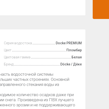
Серия водостока
Docke PREMIUM
Цвет
Пломбир
Цветовая гамма
Белая
Бренд
Döcke / Дёке
часть водосточной системы
ольших частных строениях. Основной
аправленного стекания воды из
ходимое количество осадков даже при
ии снега. Произведена из ПВХ лучшего
ерженного эрозии и не поддерживающего