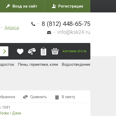
Вход на сайт
Регистрация
8 (812) 448-65-75
Адреса
info@ksk24.ru
КОРЗИНА ПУСТА
одосток
Пены, герметики, клеи
Водоотведение
збранное
Сравнить
В смету
л:
1591
Döcke / Дёке