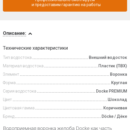
и предоставим гарантию на работы
Описание
Описание:
Доставка
Технические характеристики
и оплата
Тип водостока
Внешний водосток
Материал водостока
Пластик (ПВХ)
Элемент
Воронка
Форма
Круглая
Серия водостока
Docke PREMIUM
Цвет
Шоколад
Цветовая гамма
Коричневая
Бренд
Döcke / Дёке
Водоприемная воронка желоба Docke как часть