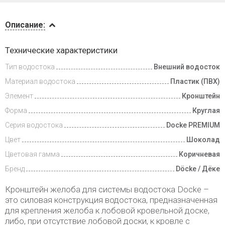
Описание
Описание:
Доставка
Технические характеристики
и оплата
Тип водостока
Внешний водосток
Материал водостока
Пластик (ПВХ)
Элемент
Кронштейн
Форма
Круглая
Серия водостока
Docke PREMIUM
Цвет
Шоколад
Цветовая гамма
Коричневая
Бренд
Döcke / Дёке
Кронштейн желоба для системы водостока Docke –
это силовая конструкция водостока, предназначенная
для крепления желоба к лобовой кровельной доске,
либо, при отсутствие лобовой доски, к кровле с