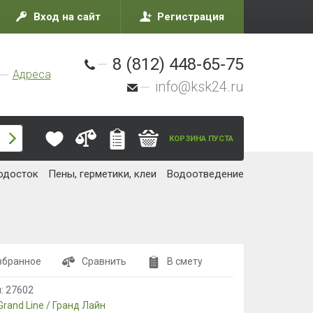
Вход на сайт
Регистрация
8 (812) 448-65-75
Адреса
info@ksk24.ru
КОРЗИНА ПУСТА
одосток
Пены, герметики, клеи
Водоотведение
збранное
Сравнить
В смету
л:
27602
Grand Line / Гранд Лайн