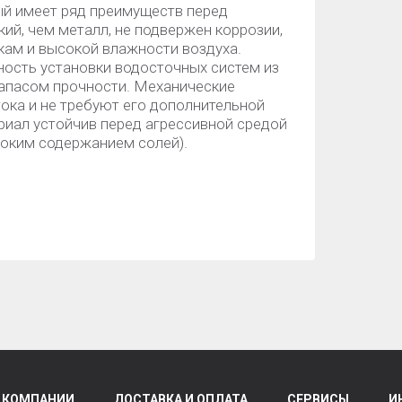
ый имеет ряд преимуществ перед
ий, чем металл, не подвержен коррозии,
кам и высокой влажности воздуха.
ость установки водосточных систем из
запасом прочности. Механические
ока и не требуют его дополнительной
риал устойчив перед агрессивной средой
соким содержанием солей).
 КОМПАНИИ
ДОСТАВКА И ОПЛАТА
СЕРВИСЫ
И