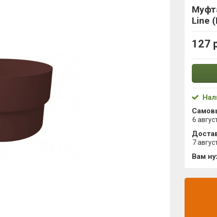
Муфт
Line 
127 
Нал
Самов
6 авгус
Достав
7 авгус
Вам н