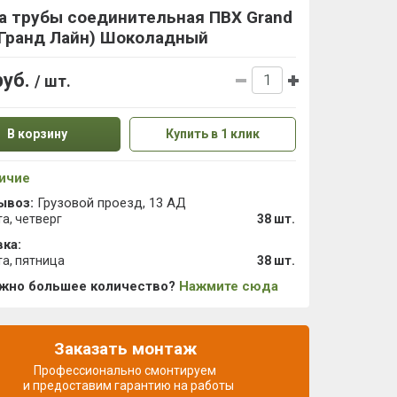
а трубы соединительная ПВХ Grand
(Гранд Лайн) Шоколадный
руб.
/ шт.
В корзину
Купить в 1 клик
ичие
ывоз:
Грузовой проезд, 13 АД
та, четверг
38 шт.
ка:
та, пятница
38 шт.
ужно большее количество?
Нажмите сюда
Заказать монтаж
Профессионально смонтируем
и предоставим гарантию на работы