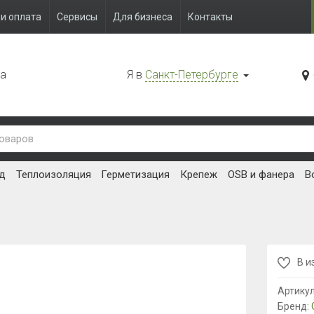
и оплата
Сервисы
Для бизнеса
Контакты
да
Я в
Санкт-Петербурге
д
Теплоизоляция
Герметизация
Крепеж
OSB и фанера
В
В и
Артику
Бренд: