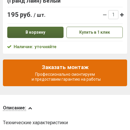
(Гранд Лайн) Белый
195 руб.
/ шт.
В корзину
Купить в 1 клик
Наличие: уточняйте
Заказать монтаж
Профессионально смонтируем
и предоставим гарантию на работы
Описание
Описание:
Доставка
Технические характеристики
и оплата