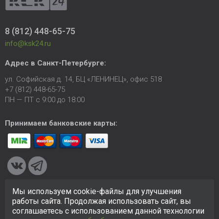
8 (812) 448-65-75
info@ksk24.ru
Адрес в
Санкт-Петербурге
:
ул. Софийская д. 14, БЦ «ЛЕНИНЕЦ», офис 518
+7 (812) 448-65-75
ПН — ПТ с 9:00 до 18:00
Принимаем банковские карты:
Мы используем cookie-файлы для улучшения
© 2005-2026 ООО «КСК». Сайт
https://ksk24.ru
создан
работы сайта. Продолжая использовать сайт, вы
исключительно в информационных целях и любая информация
соглашаетесь с использованием данной технологии
на сайте не является публичной офертой.
Политика в