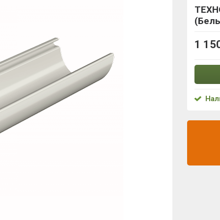
ТЕХН
(Бел
1 15
Нал