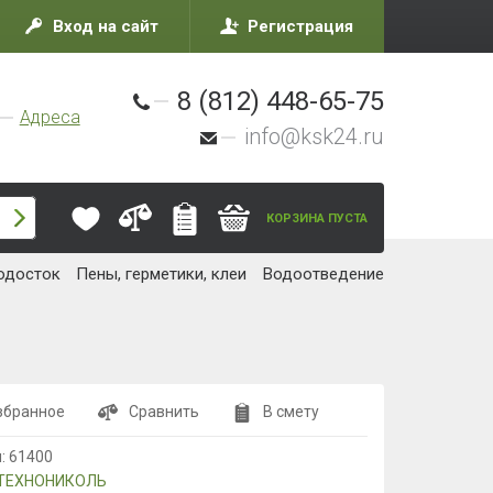
Вход на сайт
Регистрация
8 (812) 448-65-75
Адреса
info@ksk24.ru
КОРЗИНА ПУСТА
одосток
Пены, герметики, клеи
Водоотведение
збранное
Сравнить
В смету
л:
61400
ТЕХНОНИКОЛЬ