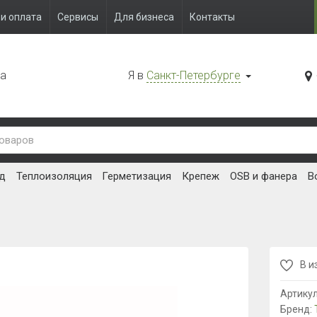
и оплата
Сервисы
Для бизнеса
Контакты
да
Я в
Санкт-Петербурге
д
Теплоизоляция
Герметизация
Крепеж
OSB и фанера
В
В и
Артику
Бренд: