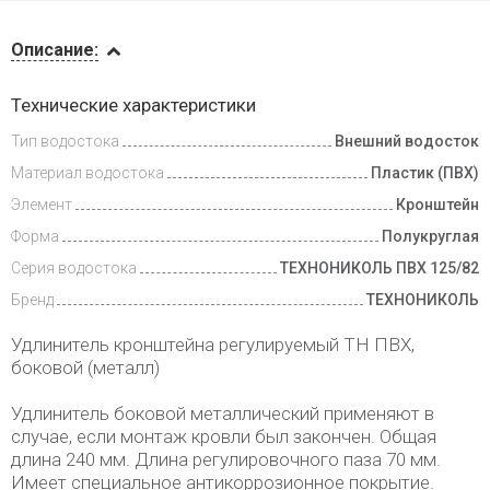
Описание
Описание:
Доставка
Технические характеристики
и оплата
Тип водостока
Внешний водосток
Материал водостока
Пластик (ПВХ)
Элемент
Кронштейн
Форма
Полукруглая
Серия водостока
ТЕХНОНИКОЛЬ ПВХ 125/82
Бренд
ТЕХНОНИКОЛЬ
Удлинитель кронштейна регулируемый ТН ПВХ,
боковой (металл)
Удлинитель боковой металлический применяют в
случае, если монтаж кровли был закончен. Общая
длина 240 мм. Длина регулировочного паза 70 мм.
Имеет специальное антикоррозионное покрытие.