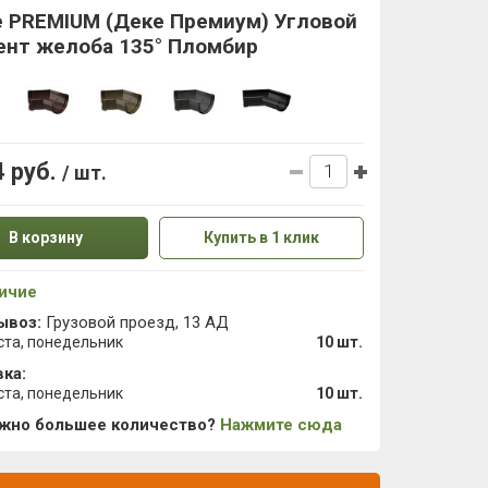
e PREMIUM (Деке Премиум) Угловой
ент желоба 135° Пломбир
4 руб.
/ шт.
В корзину
Купить в 1 клик
ичие
ывоз:
Грузовой проезд, 13 АД
ста, понедельник
10 шт.
ка:
ста, понедельник
10 шт.
ужно большее количество?
Нажмите сюда