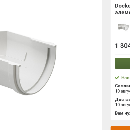
Döck
элем
1 30
Нал
Самов
10 авгу
Достав
10 авгу
Вам н