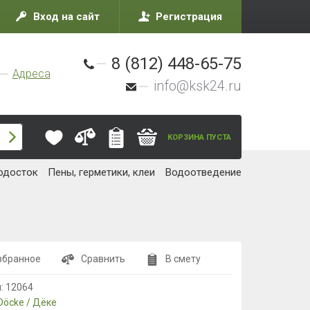
Вход на сайт
Регистрация
8 (812) 448-65-75
Адреса
info@ksk24.ru
КОРЗИНА ПУСТА
одосток
Пены, герметики, клеи
Водоотведение
збранное
Сравнить
В смету
л:
12064
Döcke / Дёке