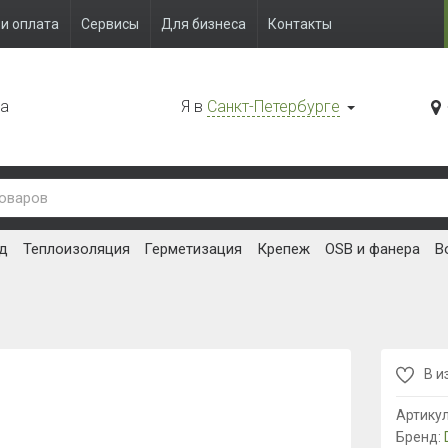
и оплата
Сервисы
Для бизнеса
Контакты
да
Я в
Санкт-Петербурге
д
Теплоизоляция
Герметизация
Крепеж
OSB и фанера
В
В и
Артику
Бренд: