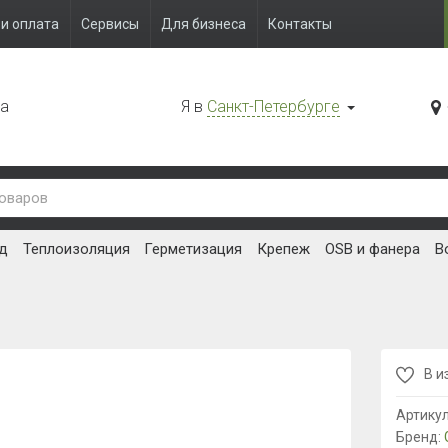
и оплата
Сервисы
Для бизнеса
Контакты
да
Я в
Санкт-Петербурге
д
Теплоизоляция
Герметизация
Крепеж
OSB и фанера
В
В и
Артику
Бренд: