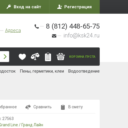
Вход на сайт
Регистрация
8 (812) 448-65-75
Адреса
info@ksk24.ru
КОРЗИНА ПУСТА
одосток
Пены, герметики, клеи
Водоотведение
збранное
Сравнить
В смету
л:
27563
Grand Line / Гранд Лайн