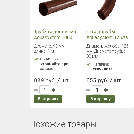
Труба водосточная
Отвод трубы
Aquasystem 1000
Aquasystem 125/90
мм D 90 RAL8017
RAL8017 PU
Диаметр: 90 мм,
Диаметр желоба: 125
PU
длина: 1 м
мм, Диаметр трубы:
90 мм
В наличии:
Уточняйте при
Наличие:
заказе
Уточняйте
889 руб. / шт.
855 руб. / шт.
В корзину
В корзину
Похожие товары