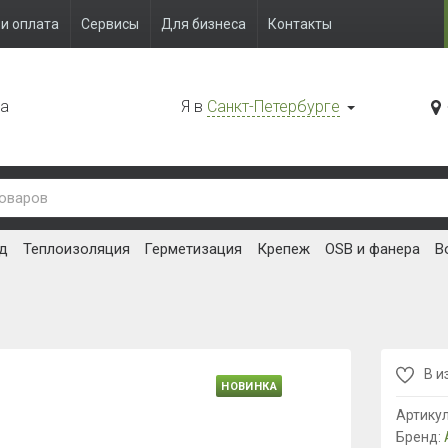
и оплата
Сервисы
Для бизнеса
Контакты
да
Я в
Санкт-Петербурге
д
Теплоизоляция
Герметизация
Крепеж
OSB и фанера
В
В и
НОВИНКА
Артику
Бренд: