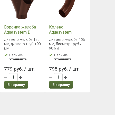
Воронка желоба
Колено
Aquasystem D
Aquasystem
125/90мм
72°125/90 PU
Диаметр желоба 125
Диаметр желоба: 125
RAL8017 PU
RAL8017
мм, диаметр трубы 90
мм, Диаметр трубы:
мм
90 мм
Наличие:
Наличие:
Уточняйте
Уточняйте
779 руб. / шт.
795 руб. / шт.
В корзину
В корзину