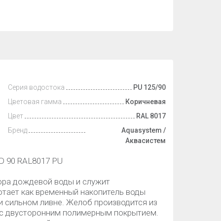
Серия водостока
PU 125/90
Цветовая гамма
Коричневая
Цвет
RAL 8017
Бренд
Aquasystem /
Аквасистем
D 90 RAL8017 PU
ора дождевой воды и служит
отает как временный накопитель воды
и сильном ливне. Желоб производится из
 с двусторонним полимерным покрытием.