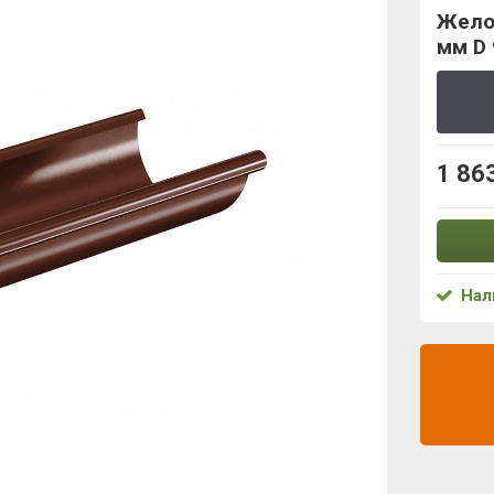
Жело
мм D 
1 86
Нал