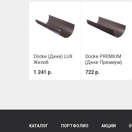
Döcke (Деке) LUX
Döcke PREMIUM
Желоб
(Деке Премиум)
водосточный
Желоб 3000 мм
1 241 р.
722 р.
(Шоколад)
Шоколад
КАТАЛОГ
ПОРТФОЛИО
АКЦИИ
О