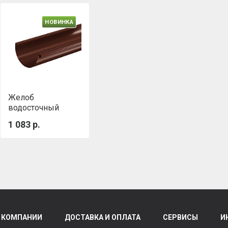
НОВИНКА
Желоб
водосточный
Aquasystem
1 083 р.
Комфорт 3000 мм
D 90 RAL8017 PE
 КОМПАНИИ
ДОСТАВКА И ОПЛАТА
СЕРВИСЫ
И