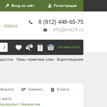
Вход на сайт
Регистрация
8 (812) 448-65-75
Адреса
info@ksk24.ru
КОРЗИНА ПУСТА
одосток
Пены, герметики, клеи
Водоотведение
збранное
Сравнить
В смету
л:
84479
Aquasystem / Аквасистем