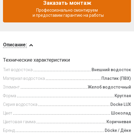
Заказать монтаж
Профессионально смонтируем
и предоставим гарантию на работы
Описание
Описание:
Доставка
Технические характеристики
и оплата
Тип водостока
Внешний водосток
Материал водостока
Пластик (ПВХ)
Элемент
Желоб водосточный
Форма
Круглая
Серия водостока
Docke LUX
Цвет
Шоколад
Цветовая гамма
Коричневая
Бренд
Döcke / Дёке