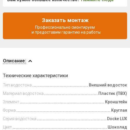
Заказать монтаж
Профессионально смонтируем
и предоставим гарантию на работы
Описание
Описание:
Доставка
Технические характеристики
и оплата
Тип водостока
Внешний водосток
Материал водостока
Пластик (ПВХ)
Элемент
Кронштейн
Форма
Круглая
Серия водостока
Docke LUX
Цвет
Шоколад