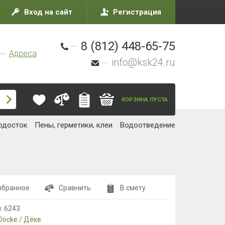
Вход на сайт
Регистрация
8 (812) 448-65-75
Адреса
info@ksk24.ru
КОРЗИНА ПУСТА
одосток
Пены, герметики, клеи
Водоотведение
збранное
Сравнить
В смету
л:
6243
Döcke / Дёке