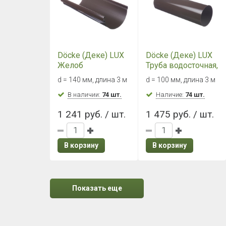
Döcke (Деке) LUX
Döcke (Деке) LUX
Желоб
Труба водосточная,
водосточный
3000 мм
d = 140 мм, длина 3 м
d = 100 мм, длина 3 м
(Шоколад)
(Шоколад)
В наличии:
74 шт.
Наличие:
74 шт.
1 241 руб. / шт.
1 475 руб. / шт.
В корзину
В корзину
Показать еще