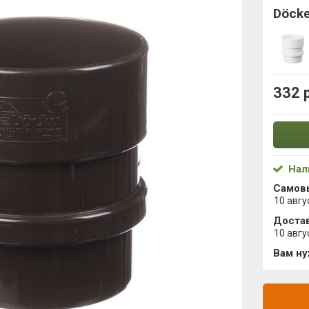
Döcke
332 
Нал
Самов
10 авгу
Достав
10 авгу
Вам н