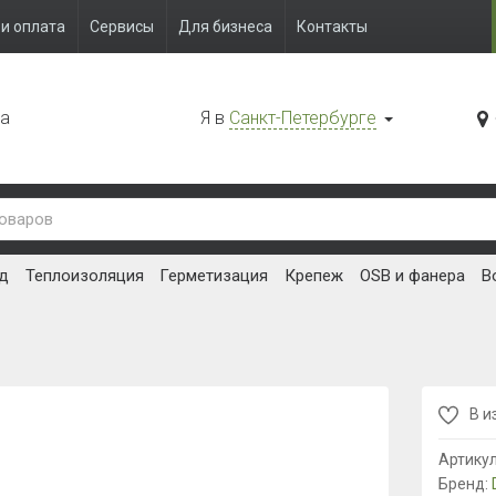
и оплата
Сервисы
Для бизнеса
Контакты
да
Я в
Санкт-Петербурге
д
Теплоизоляция
Герметизация
Крепеж
OSB и фанера
В
В и
Артику
Бренд: