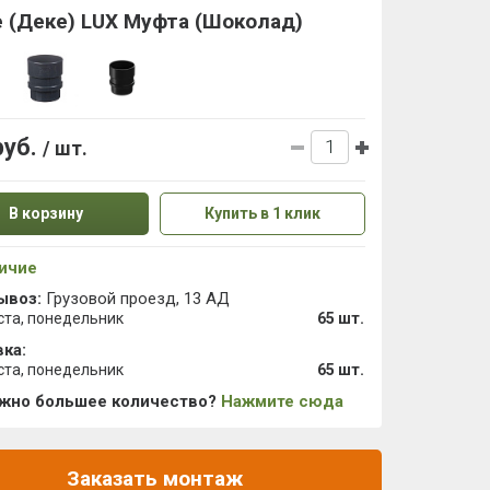
 (Деке) LUX Муфта (Шоколад)
руб.
/ шт.
В корзину
Купить в 1 клик
ичие
ывоз:
Грузовой проезд, 13 АД
ста, понедельник
65 шт.
ка:
ста, понедельник
65 шт.
ужно большее количество?
Нажмите сюда
Заказать монтаж