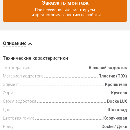
Заказать монтаж
Профессионально смонтируем
и предоставим гарантию на работы
Описание
Описание:
Доставка
Технические характеристики
и оплата
Тип водостока
Внешний водосток
Материал водостока
Пластик (ПВХ)
Элемент
Кронштейн
Форма
Круглая
Серия водостока
Docke LUX
Цвет
Шоколад
Цветовая гамма
Коричневая
Бренд
Döcke / Дёке