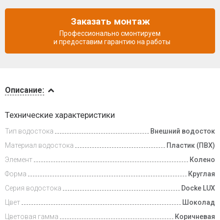
Заказать монтаж
Профессионально смонтируем
и предоставим гарантию на работы
Описание
Описание:
Доставка
Технические характеристики
и оплата
Тип водостока
Внешний водосток
Материал водостока
Пластик (ПВХ)
Элемент
Колено
Форма
Круглая
Серия водостока
Docke LUX
Цвет
Шоколад
Цветовая гамма
Коричневая