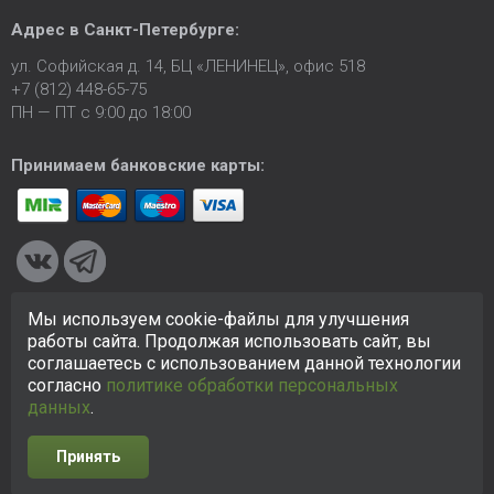
Адрес в
Санкт-Петербурге
:
ул. Софийская д. 14, БЦ «ЛЕНИНЕЦ», офис 518
+7 (812) 448-65-75
ПН — ПТ с 9:00 до 18:00
Принимаем банковские карты:
Мы используем cookie-файлы для улучшения
© 2005-2026 ООО «КСК». Сайт
https://ksk24.ru
создан
работы сайта. Продолжая использовать сайт, вы
исключительно в информационных целях и любая информация
соглашаетесь с использованием данной технологии
на сайте не является публичной офертой.
Политика в
согласно
политике обработки персональных
отношении персональных данных
данных
.
Принять
Разработка сайта