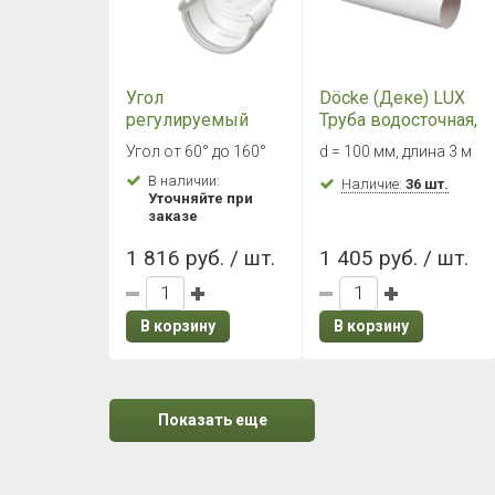
Угол
Döcke (Деке) LUX
регулируемый
Труба водосточная,
Döcke LUX
3000 мм
Угол от 60° до 160°
d = 100 мм, длина 3 м
60°-160° Пломбир
(Пломбир)
В наличии:
Наличие:
36 шт.
Уточняйте при
заказе
1 816 руб. / шт.
1 405 руб. / шт.
В корзину
В корзину
Показать еще