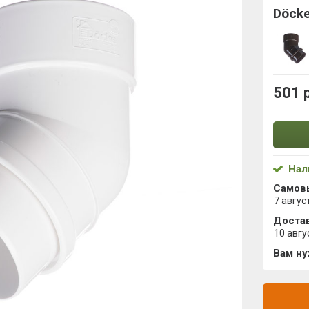
Döcke
501 
Нал
Самов
7 авгус
Достав
10 авгу
Вам н