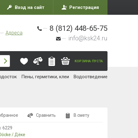
Вход на сайт
Регистрация
8 (812) 448-65-75
Адреса
info@ksk24.ru
КОРЗИНА ПУСТА
одосток
Пены, герметики, клеи
Водоотведение
збранное
Сравнить
В смету
л:
6229
Döcke / Дёке