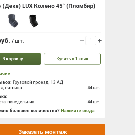
 (Деке) LUX Колено 45° (Пломбир)
руб.
/ шт.
В корзину
Купить в 1 клик
ичие
ывоз:
Грузовой проезд, 13 АД
та, пятница
44 шт.
ка:
ста, понедельник
44 шт.
ужно большее количество?
Нажмите сюда
Заказать монтаж