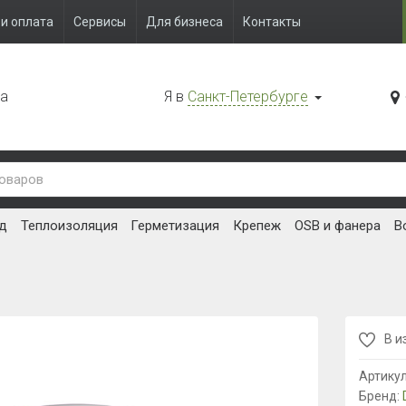
и оплата
Сервисы
Для бизнеса
Контакты
да
Я в
Санкт-Петербурге
д
Теплоизоляция
Герметизация
Крепеж
OSB и фанера
В
В и
Артику
Бренд: