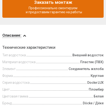
Заказать монтаж
Профессионально смонтируем
и предоставим гарантию на работы
Описание
Описание:
Доставка
Технические характеристики
и оплата
Тип водостока
Внешний водосток
Материал водостока
Пластик (ПВХ)
Элемент
Соединитель желоба
Форма
Круглая
Серия водостока
Docke LUX
Цвет
Пломбир
Цветовая гамма
Белая
Бренд
Döcke / Дёке