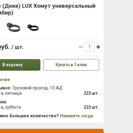
 (Деке) LUX Хомут универсальный
мбир)
руб.
/ шт.
В корзину
Купить в 1 клик
ичие
ывоз:
Грузовой проезд, 13 АД
та, пятница
223 шт.
ка:
та, суббота
223 шт.
ужно большее количество?
Нажмите сюда