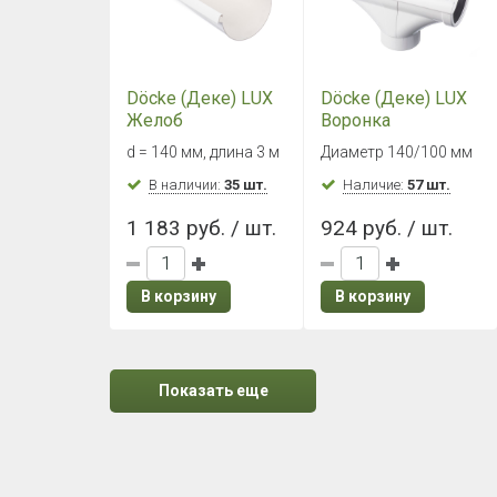
Döcke (Деке) LUX
Döcke (Деке) LUX
Желоб
Воронка
водосточный
(Пломбир)
d = 140 мм, длина 3 м
Диаметр 140/100 мм
(Пломбир)
В наличии:
35 шт.
Наличие:
57 шт.
1 183 руб. / шт.
924 руб. / шт.
В корзину
В корзину
Показать еще