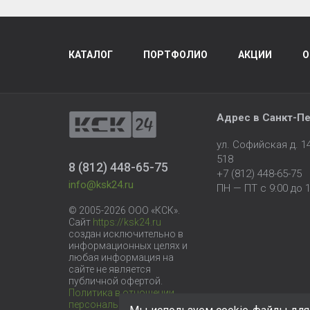
КАТАЛОГ
ПОРТФОЛИО
АКЦИИ
О
Адрес в
Санкт-Пе
ул. Софийская д. 
518
8 (812) 448-65-75
+7 (812) 448-65-75
info@ksk24.ru
ПН — ПТ с 9:00 до 1
© 2005-2026 ООО «КСК».
Сайт
https://ksk24.ru
создан исключительно в
информационных целях и
любая информация на
сайте не является
публичной офертой.
Политика в отношении
персональных данных