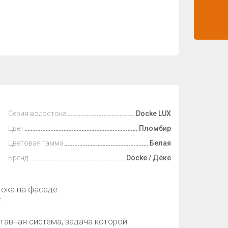
Серия водостока
Docke LUX
Цвет
Пломбир
Цветовая гамма
Белая
Бренд
Döcke / Дёке
ока на фасаде.
.
тавная система, задача которой