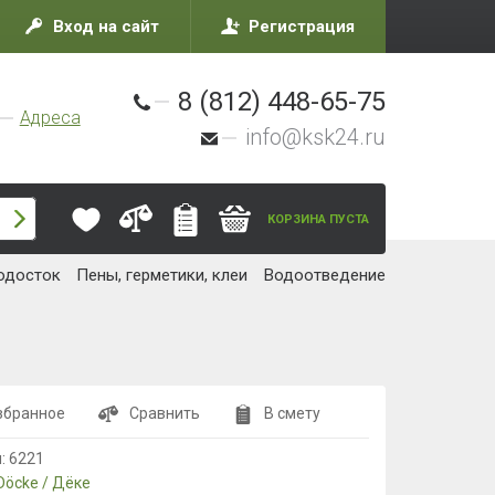
Вход на сайт
Регистрация
8 (812) 448-65-75
Адреса
info@ksk24.ru
КОРЗИНА ПУСТА
одосток
Пены, герметики, клеи
Водоотведение
збранное
Сравнить
В смету
л:
6221
Döcke / Дёке