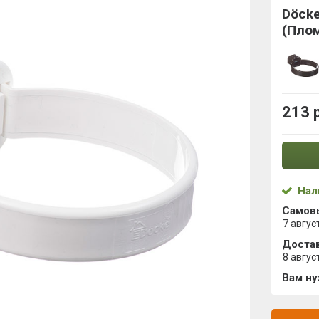
Döcke
(Пло
213 
Нал
Самов
7 авгус
Достав
8 авгус
Вам н