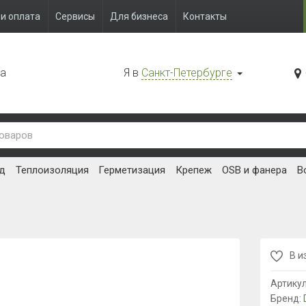
и оплата
Сервисы
Для бизнеса
Контакты
да
Я в
Санкт-Петербурге
д
Теплоизоляция
Герметизация
Крепеж
OSB и фанера
В
В и
Артику
Бренд: