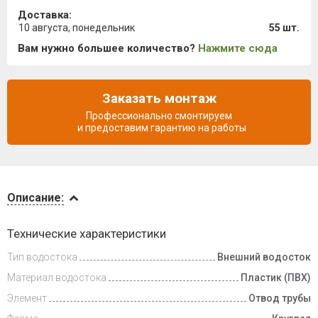
Доставка:
10 августа, понедельник
55 шт.
Вам нужно большее количество?
Нажмите сюда
Заказать монтаж
Профессионально смонтируем
и предоставим гарантию на работы
Описание
Описание:
Доставка
Технические характеристики
и оплата
Тип водостока
Внешний водосток
Материал водостока
Пластик (ПВХ)
Элемент
Отвод трубы