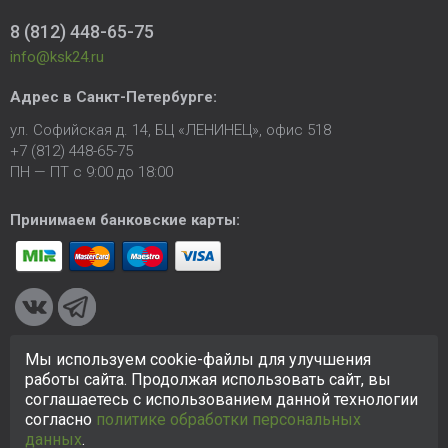
8 (812) 448-65-75
info@ksk24.ru
Адрес в
Санкт-Петербурге
:
ул. Софийская д. 14, БЦ «ЛЕНИНЕЦ», офис 518
+7 (812) 448-65-75
ПН — ПТ с 9:00 до 18:00
Принимаем банковские карты:
Мы используем cookie-файлы для улучшения
© 2005-2026 ООО «КСК». Сайт
https://ksk24.ru
создан
работы сайта. Продолжая использовать сайт, вы
исключительно в информационных целях и любая информация
соглашаетесь с использованием данной технологии
на сайте не является публичной офертой.
Политика в
согласно
политике обработки персональных
отношении персональных данных
данных
.