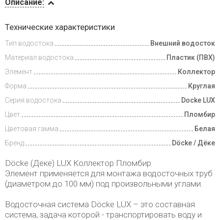
Описание:
Доставка
Технические характеристики
и оплата
Тип водостока
Внешний водосток
Материал водостока
Пластик (ПВХ)
Элемент
Коллектор
Форма
Круглая
Серия водостока
Docke LUX
Цвет
Пломбир
Цветовая гамма
Белая
Бренд
Döcke / Дёке
Döcke (Деке) LUX Коллектор Пломбир
Элемент применяется для монтажа водосточных труб
(диаметром до 100 мм) под произвольными углами.
Водосточная система Döcke LUX – это составная
система, задача которой - транспортировать воду и