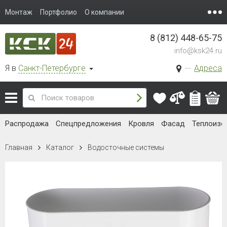
Монтаж
Портфолио
О компании
8 (812) 448-65-75
info@ksk24.ru
Я в
Санкт-Петербурге
Адреса
Распродажа
Спецпредложения
Кровля
Фасад
Теплоизо
Главная
Каталог
Водосточные системы