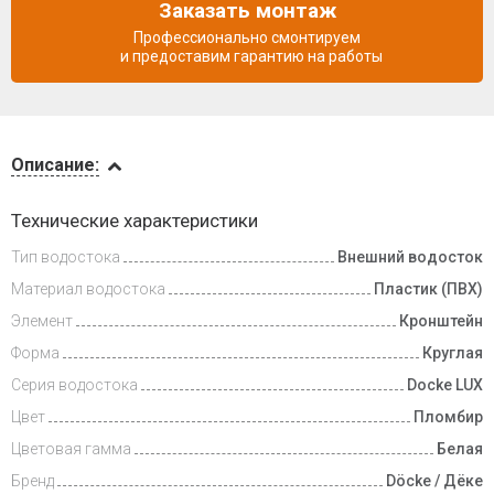
Заказать монтаж
Профессионально смонтируем
и предоставим гарантию на работы
Описание
Описание:
Доставка
Технические характеристики
и оплата
Тип водостока
Внешний водосток
Материал водостока
Пластик (ПВХ)
Элемент
Кронштейн
Форма
Круглая
Серия водостока
Docke LUX
Цвет
Пломбир
Цветовая гамма
Белая
Бренд
Döcke / Дёке