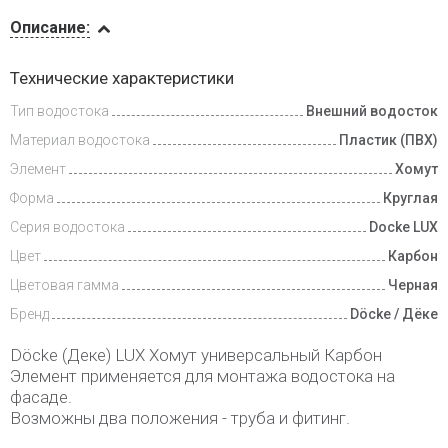
Описание
Описание:
Доставка
Технические характеристики
и оплата
Тип водостока
Внешний водосток
Материал водостока
Пластик (ПВХ)
Элемент
Хомут
Форма
Круглая
Серия водостока
Docke LUX
Цвет
Карбон
Цветовая гамма
Черная
Бренд
Döcke / Дёке
Döcke (Деке) LUX Хомут универсальный Карбон
Элемент применяется для монтажа водостока на
фасаде.
Возможны два положения - труба и фитинг.