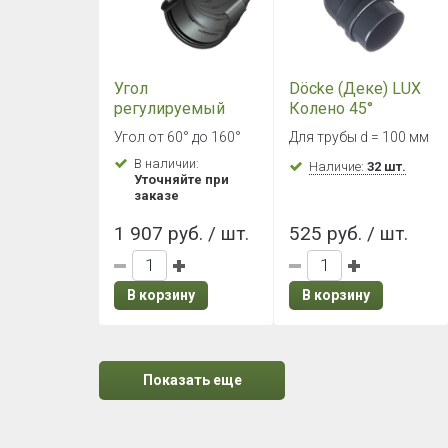
Угол
Döcke (Деке) LUX
регулируемый
Колено 45°
Döcke LUX
(Графит)
Угол от 60° до 160°
Для трубы d = 100 мм
60°-160° Графит
В наличии:
Наличие:
32 шт.
Уточняйте при
заказе
1 907 руб. / шт.
525 руб. / шт.
В корзину
В корзину
Показать еще