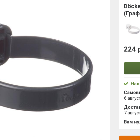
Döcke
(Граф
224 
Нал
Самов
6 авгус
Достав
7 авгус
Вам н