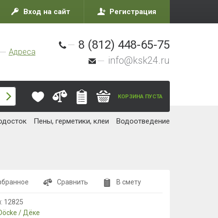
Вход на сайт
Регистрация
8 (812) 448-65-75
Адреса
info@ksk24.ru
КОРЗИНА ПУСТА
одосток
Пены, герметики, клеи
Водоотведение
збранное
Сравнить
В смету
л:
12825
Döcke / Дёке