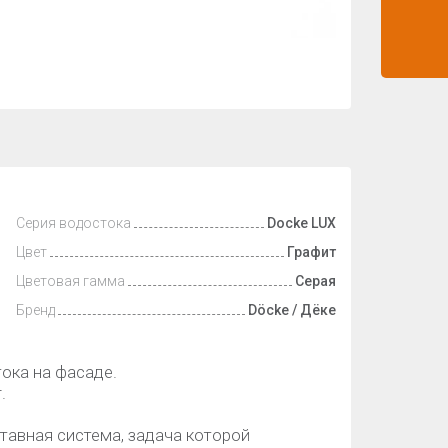
Серия водостока
Docke LUX
Цвет
Графит
Цветовая гамма
Серая
Бренд
Döcke / Дёке
ока на фасаде.
.
тавная система, задача которой