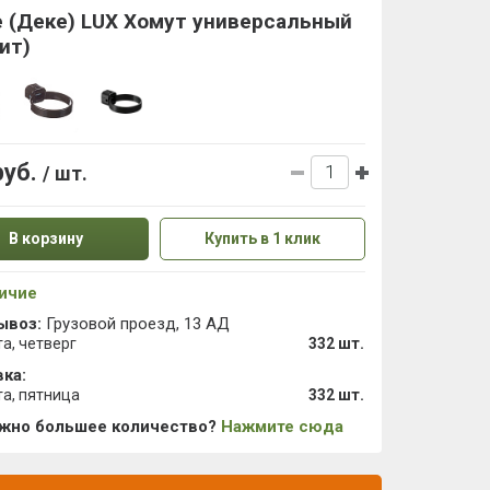
 (Деке) LUX Хомут универсальный
ит)
руб.
/ шт.
В корзину
Купить в 1 клик
ичие
ывоз:
Грузовой проезд, 13 АД
та, четверг
332 шт.
ка:
та, пятница
332 шт.
ужно большее количество?
Нажмите сюда