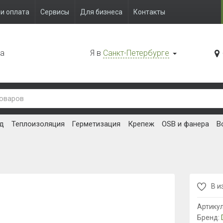
и оплата
Сервисы
Для бизнеса
Контакты
да
Я в
Санкт-Петербурге
д
Теплоизоляция
Герметизация
Крепеж
OSB и фанера
В
В и
Артику
Бренд: