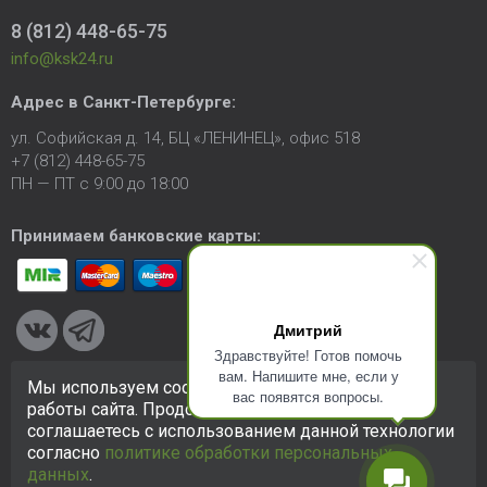
8 (812) 448-65-75
info@ksk24.ru
Адрес в
Санкт-Петербурге
:
ул. Софийская д. 14, БЦ «ЛЕНИНЕЦ», офис 518
+7 (812) 448-65-75
ПН — ПТ с 9:00 до 18:00
Принимаем банковские карты:
Дмитрий
Здравствуйте! Готов помочь
вам. Напишите мне, если у
Мы используем cookie-файлы для улучшения
вас появятся вопросы.
© 2005-2026 ООО «КСК». Сайт
https://ksk24.ru
создан
работы сайта. Продолжая использовать сайт, вы
исключительно в информационных целях и любая информация
соглашаетесь с использованием данной технологии
на сайте не является публичной офертой.
Политика в
согласно
политике обработки персональных
отношении персональных данных
данных
.