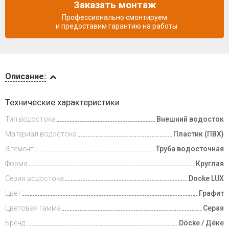
Заказать монтаж
Профессионально смонтируем
и предоставим гарантию на работы
Описание
Описание:
Доставка
Технические характеристики
и оплата
Тип водостока
Внешний водосток
Материал водостока
Пластик (ПВХ)
Элемент
Труба водосточная
Форма
Круглая
Серия водостока
Docke LUX
Цвет
Графит
Цветовая гамма
Серая
Бренд
Döcke / Дёке