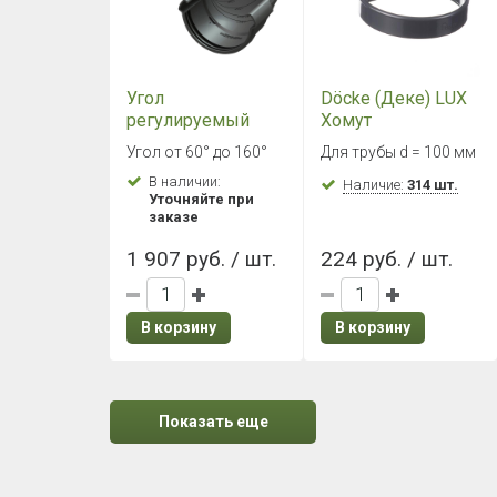
Угол
Döcke (Деке) LUX
регулируемый
Хомут
Döcke LUX
универсальный
Угол от 60° до 160°
Для трубы d = 100 мм
60°-160° Графит
(Графит)
В наличии:
Наличие:
314 шт.
Уточняйте при
заказе
1 907 руб. / шт.
224 руб. / шт.
В корзину
В корзину
Показать еще