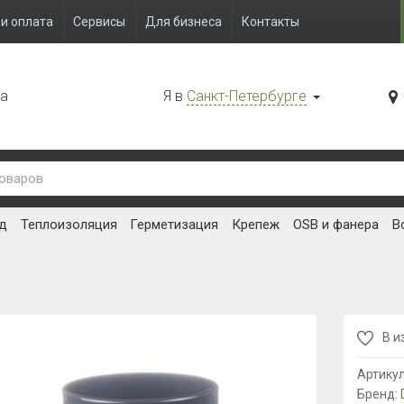
и оплата
Сервисы
Для бизнеса
Контакты
да
Я в
Санкт-Петербурге
д
Теплоизоляция
Герметизация
Крепеж
OSB и фанера
В
В и
Артику
Бренд: