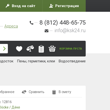
Вход на сайт
Регистрация
8 (812) 448-65-75
Адреса
info@ksk24.ru
КОРЗИНА ПУСТА
одосток
Пены, герметики, клеи
Водоотведение
збранное
Сравнить
В смету
л:
12816
Döcke / Дёке