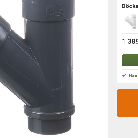
Döcke
1 38
Нал