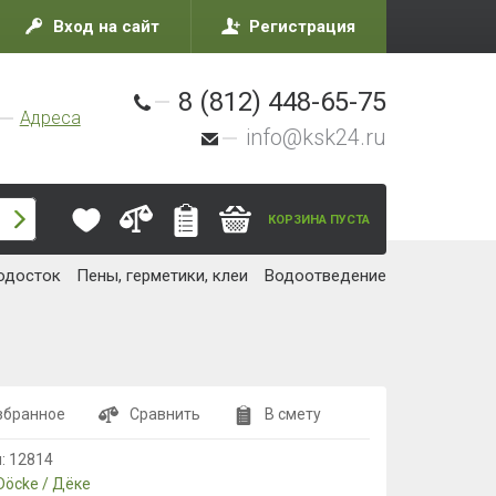
Вход на сайт
Регистрация
8 (812) 448-65-75
Адреса
info@ksk24.ru
КОРЗИНА ПУСТА
одосток
Пены, герметики, клеи
Водоотведение
збранное
Сравнить
В смету
л:
12814
Döcke / Дёке