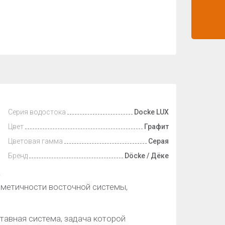
Серия водостока
Docke LUX
Цвет
Графит
Цветовая гамма
Серая
Бренд
Döcke / Дёке
т
метичности восточной системы,
тавная система, задача которой