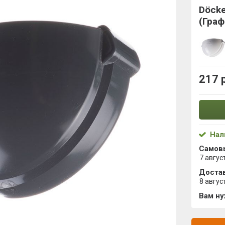
Döcke
(Граф
217 
Нал
Самов
7 авгус
Достав
8 авгус
Вам н