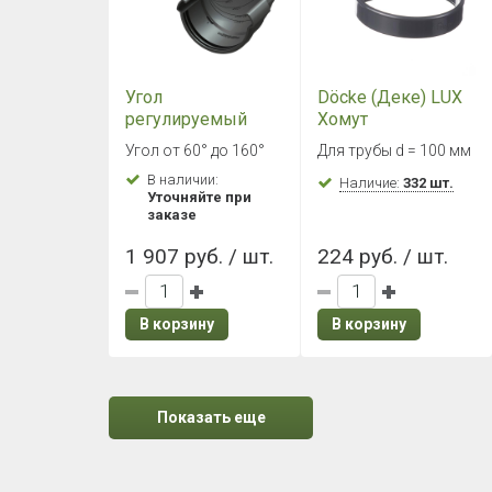
Угол
Döcke (Деке) LUX
регулируемый
Хомут
Döcke LUX
универсальный
Угол от 60° до 160°
Для трубы d = 100 мм
60°-160° Графит
(Графит)
В наличии:
Наличие:
332 шт.
Уточняйте при
заказе
1 907 руб. / шт.
224 руб. / шт.
В корзину
В корзину
Показать еще