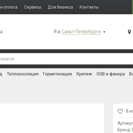
и оплата
Сервисы
Для бизнеса
Контакты
да
Я в
Санкт-Петербурге
д
Теплоизоляция
Герметизация
Крепеж
OSB и фанера
В
В и
Артику
Бренд: