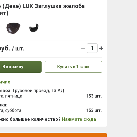
 (Деке) LUX Заглушка желоба
ит)
руб.
/ шт.
В корзину
Купить в 1 клик
ичие
ывоз:
Грузовой проезд, 13 АД
та, пятница
153 шт.
ка:
та, суббота
153 шт.
ужно большее количество?
Нажмите сюда