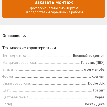
Заказать монтаж
Профессионально смонтируем
и предоставим гарантию на работы
Описание
Описание:
Доставка
Технические характеристики
и оплата
Тип водостока
Внешний водосток
Материал водостока
Пластик (ПВХ)
Элемент
Угол желоба
Форма
Круглая
Серия водостока
Docke LUX
Цвет
Графит
Цветовая гамма
Серая
Бренд
Döcke / Дёке